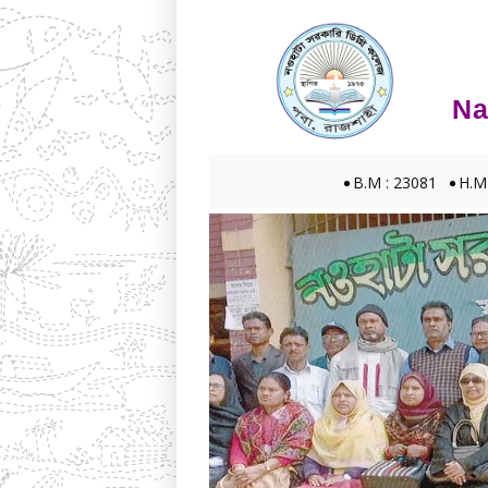
Na
B.M : 23081
H.M