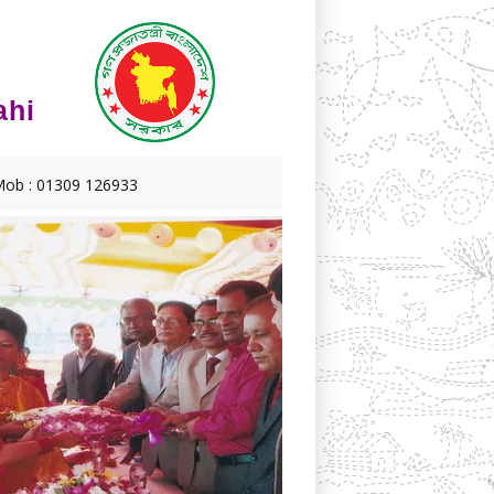
ahi
ob : 01309 126933