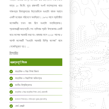
মাত্র ১০ কি:মি: দূরে রাজশাহী নওগাঁ মহাসড়কের ধারে
শাহ্মখদুম বিমানবন্দরের উত্তরদিকে নওহাটা নামক স্থানে
একটি মনোরম পরিবেশে অবস্থিত। ১৯৭৩ সালে প্রতিষ্ঠিত
কলেজটির তখন নাম ছিল নওহাটা মহাবিদ্যালয়।
প্রধানমন্ত্রী জননেত্রী শেখ হাসিনার প্রতি উপজেলায় একটি
করে কলেজ সরকারি করণের ঘোষনার ফলে ২০১৮ সালের ৮
আগষ্ট কলেজটি “নওহাটা সরকারি ডিগ্রি কলেজ” নামে
গেজেটভুক্ত হয়। ...
বিস্তারিত
গুরুত্বপূর্ণ লিংক
মাধ্যমিক ও উচ্চ শিক্ষা বিভাগ
মাধ্যমিক ও উচ্চশিক্ষা অধিদপ্তর
জাতীয় বিশ্ববিদ্যালয়
মাধ্যমিক ও উচ্চ মাধ্যমিক শিক্ষা বোর্ড, রাজশাহী
বাংলাদেশ শিক্ষাতথ্য ও পরিসংখ্যান ব্যুরো (ব্যানবেইস)
বোর্ড রেজাল্ট