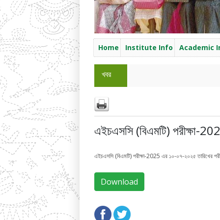
Home
Institute Info
Academic I
খবর
এইচএসসি (বিএমটি) পরীক্ষা-202
এইচএসসি (বিএমটি) পরীক্ষা-2025 এর ১০-০৭-২০২৫ তারিখের পরীক
Download